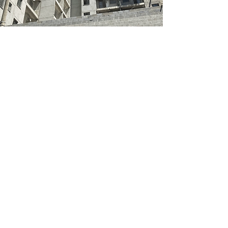
PROJETO DE
ALVENARIA
ESTRUTURAL
Desenvolvemos projetos de
alvenaria estrutural
racionalizada de edifícios
de até 25 pavimentos,
condomínios residenciais
horizontais de casas,
sobrados e edifícios de 4
ou 5 pavimentos.
Nosso foco é a otimização
dos custos da estrutura,